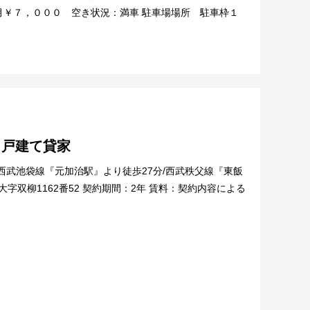
月￥７，０００ 空き状況：満車 駐車場場所 駐車枠１
 戸建て貸家
西武池袋線『元加治駅』より徒歩27分/西武秩父線『東飯
字双柳1162番52 契約期間：2年 賃料：契約内容による