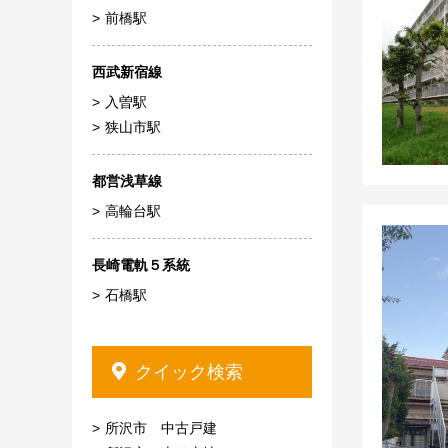
前橋駅
西武新宿線
入曽駅
狭山市駅
都営浅草線
高輪台駅
長崎電軌５系統
石橋駅
クイック検索
所沢市 中古戸建