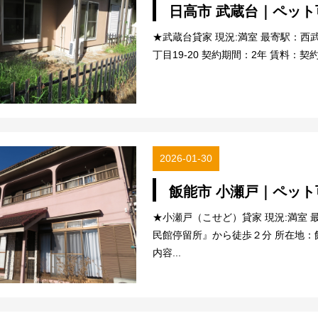
日高市 武蔵台｜ペット
★武蔵台貸家 現況:満室 最寄駅：西
丁目19-20 契約期間：2年 賃料：契約
2026-01-30
飯能市 小瀬戸｜ペット
★小瀬戸（こせど）貸家 現況:満室 
民館停留所』から徒歩２分 所在地：飯
内容...