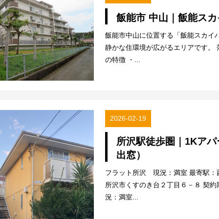
飯能市 中山｜飯能スカ
飯能市中山に位置する「飯能スカイ
静かな住環境が広がるエリアです。 
の特徴 ・...
2026-02-19
所沢駅徒歩圏｜1Kアパ
出窓）
フラット所沢 現況：満室 最寄駅：
所沢市くすのき台２丁目６－８ 契約期間
況：満室...