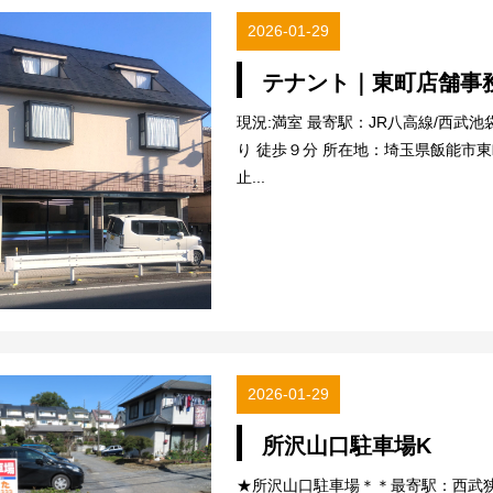
2026-01-29
テナント｜東町店舗事
現況:満室 最寄駅：JR八高線/西武
り 徒歩９分 所在地：埼玉県飯能市東
止...
2026-01-29
所沢山口駐車場K
★所沢山口駐車場＊＊最寄駅：西武