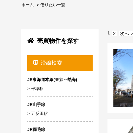
ホーム
借りたい一覧
1
2
次へ 
売買物件を探す
沿線検索
JR東海道本線(東京～熱海)
平塚駅
JR山手線
五反田駅
JR両毛線