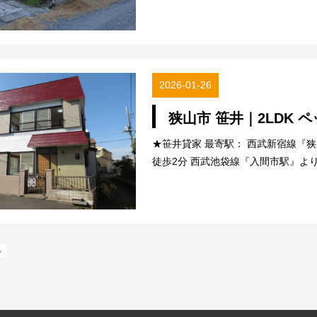
2026-01-26
狭山市 笹井｜2LDK 
★笹井貸家 最寄駅： 西武新宿線『
徒歩2分 西武池袋線『入間市駅』より 
＞