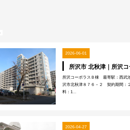
＞
2026-06-01
所沢市 北秋津｜所沢
所沢コーポラスＢ棟 最寄駅：西武
沢市北秋津８７６－２ 契約期間：
料：1...
2026-04-27