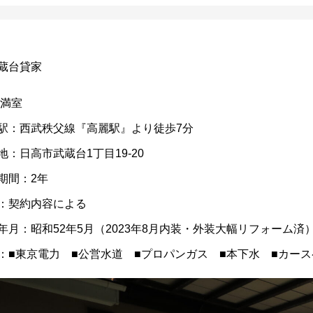
蔵台貸家
:満室
駅：西武秩父線『高麗駅』より徒歩7分
地：日高市武蔵台1丁目19-20
期間：2年
：契約内容による
年月：昭和52年5月（2023年8月内装・外装大幅リフォーム済
：■東京電力 ■公営水道 ■プロパンガス ■本下水 ■カー