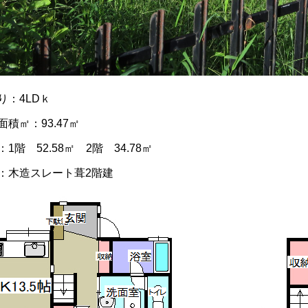
り：4LDｋ
面積㎡：93.47㎡
1階 52.58㎡ 2階 34.78㎡
：木造スレート葺2階建